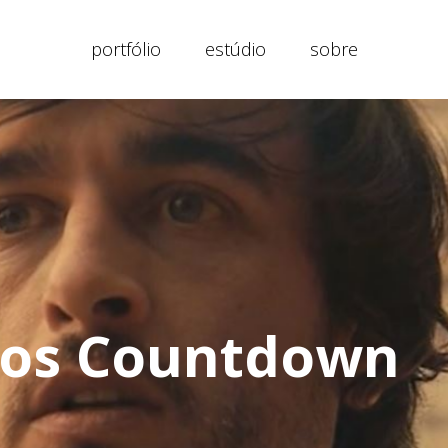
portfólio
estúdio
sobre
ros Countdown